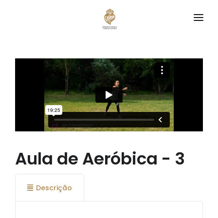
VIANA
DESCOBRE
CLUBES
EQUIPAMENTOS
TREINA CONNOSCO
AGENDA
Aula de Aeróbica - 3
Descrição