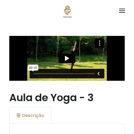
VIANA
DESCOBRE
CLUBES
EQUIPAMENTOS
TREINA CONNOSCO
AGENDA
Aula de Yoga - 3
Descrição