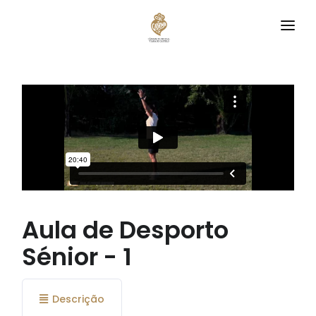
VIANA
DESCOBRE
CLUBES
EQUIPAMENTOS
TREINA CONNOSCO
AGENDA
Aula de Desporto
Sénior - 1
Descrição